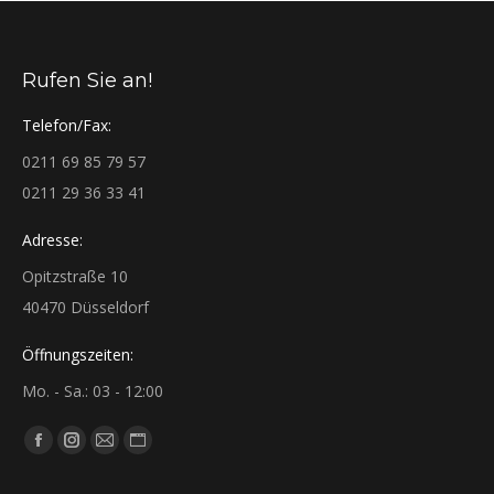
Rufen Sie an!
Telefon/Fax:
0211 69 85 79 57
0211 29 36 33 41
Adresse:
Opitzstraße 10
40470 Düsseldorf
Öffnungszeiten:
Mo. - Sa.: 03 - 12:00
Finden Sie uns auf:
Facebook
Instagram
E-
Website
page
page
Mail
page